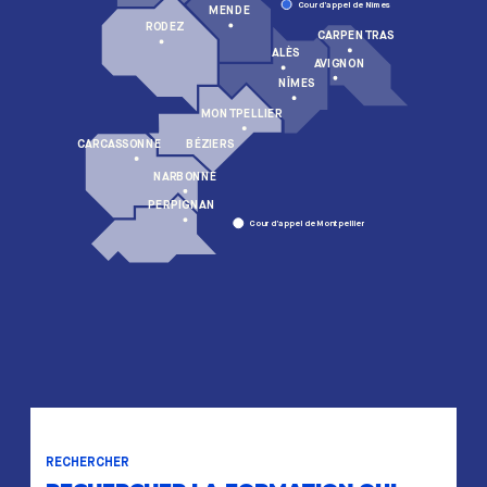
Cour d’appel de Nîmes
MENDE
RODEZ
CARPENTRAS
ALÈS
AVIGNON
NÎMES
MONTPELLIER
BÉZIERS
CARCASSONNE
NARBONNE
PERPIGNAN
Cour d’appel de Montpellier
RECHERCHER