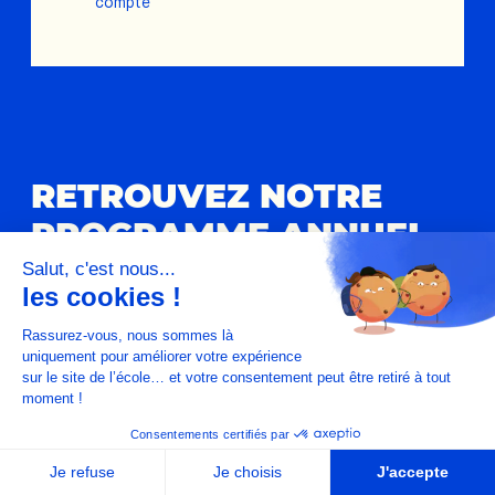
compte
RETROUVEZ NOTRE
PROGRAMME ANNUEL
DE FORMATION EN
Salut, c'est nous...
les cookies !
TÉLÉCHARGEMENT
Rassurez-vous, nous sommes là
uniquement pour améliorer votre expérience
sur le site de l’école… et votre consentement peut être retiré à tout
PDF
7.54 MB
moment !
Télécharger le fichier
Consentements certifiés par
Je refuse
Je choisis
J'accepte