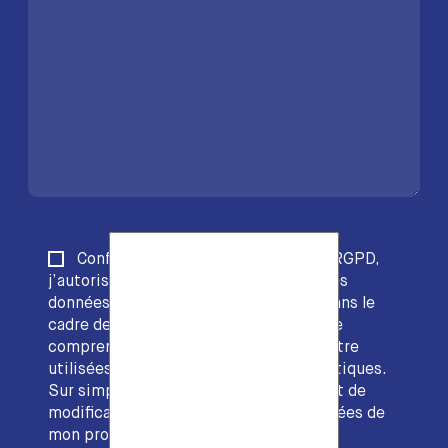
Conformément à l’article 4(11) du RGPD,
j’autorise la société EDACS à stocker les
données collectées via ce formulaire dans le
cadre de la fourniture de son service. Je
comprends que ces données peuvent être
utilisées dans vos traitements informatiques.
Sur simple demande, je dispose du droit de
modification et d’effacement des données de
mon profil.