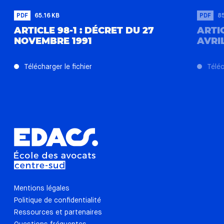
PDF
65.16 KB
PDF
8
ARTICLE 98-1 : DÉCRET DU 27
ARTIC
NOVEMBRE 1991
AVRIL
Télécharger le fichier
Téléc
Mentions légales
Politique de confidentialité
Ressources et partenaires