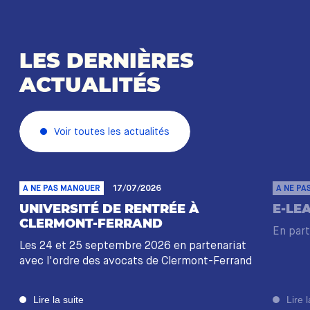
LES DERNIÈRES
ACTUALITÉS
Voir toutes les actualités
A NE PAS MANQUER
17/07/2026
A NE PA
UNIVERSITÉ DE RENTRÉE À
E-LE
CLERMONT-FERRAND
En part
Les 24 et 25 septembre 2026 en partenariat
avec l'ordre des avocats de Clermont-Ferrand
Lire la suite
Lire l