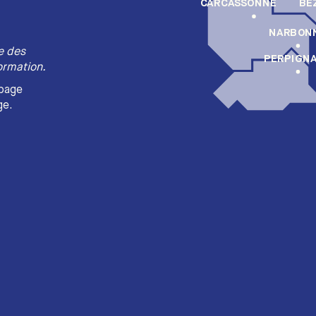
BÉ
CARCASSONNE
NARBON
re des
PERPIGN
ormation.
 page
ge.