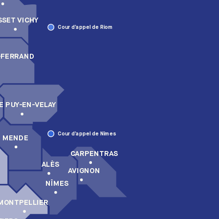
SSET VICHY
Cour d’appel de Riom
-FERRAND
E PUY-EN-VELAY
Cour d’appel de Nîmes
MENDE
CARPENTRAS
ALÈS
AVIGNON
NÎMES
MONTPELLIER