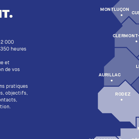
T.
MONTLUÇON
CU
CLERMONT
e 2 000
s 350 heures
ue et
L
on de vos
AURILLAC
ns pratiques
s, objectifs,
RODEZ
ontacts,
tion.