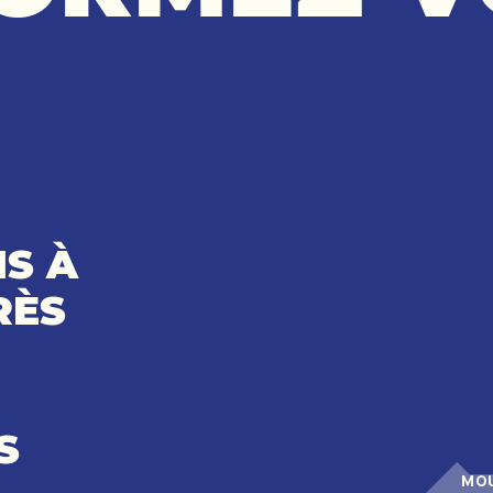
S À
RÈS
S
MOU