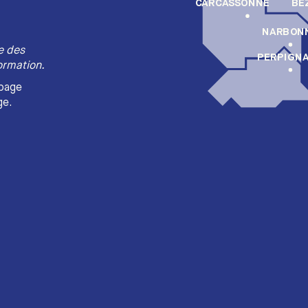
BÉ
CARCASSONNE
NARBON
re des
PERPIGN
ormation.
 page
ge.