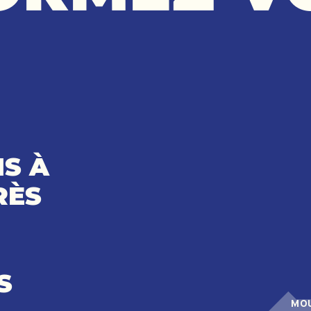
S À
RÈS
S
MOU