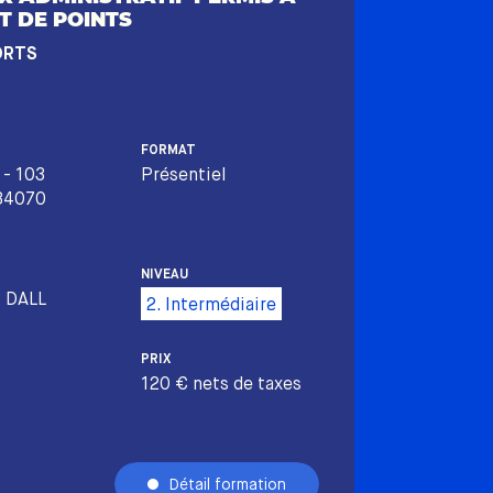
T DE POINTS
ORTS
FORMAT
 - 103
Présentiel
 34070
NIVEAU
E DALL
2. Intermédiaire
PRIX
120 € nets de taxes
Détail formation