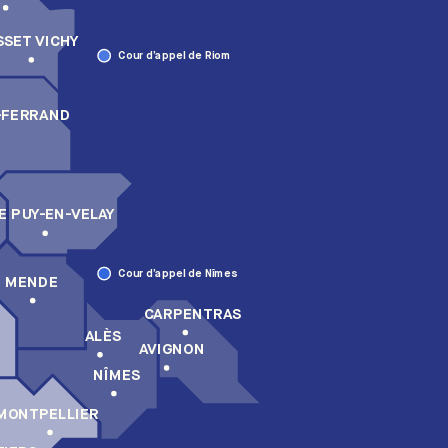
SSET VICHY
Cour d’appel de Riom
-FERRAND
E PUY-EN-VELAY
Cour d’appel de Nîmes
MENDE
CARPENTRAS
ALÈS
AVIGNON
NÎMES
MONTPELLIER