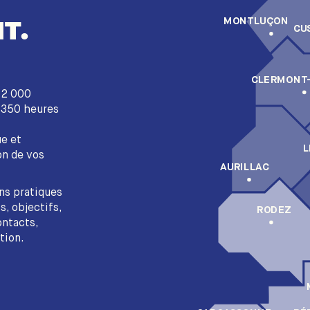
T.
MONTLUÇON
CU
CLERMONT
e 2 000
s 350 heures
ue et
L
on de vos
AURILLAC
ns pratiques
s, objectifs,
RODEZ
ontacts,
tion.