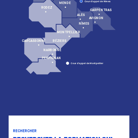
Cour d’appel de Nîmes
MENDE
RODEZ
CARPENTRAS
ALÈS
AVIGNON
NÎMES
MONTPELLIER
BÉZIERS
CARCASSONNE
NARBONNE
PERPIGNAN
Cour d’appel de Montpellier
RECHERCHER