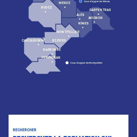
Cour d’appel de Nîmes
MENDE
RODEZ
CARPENTRAS
ALÈS
AVIGNON
NÎMES
MONTPELLIER
BÉZIERS
CARCASSONNE
NARBONNE
PERPIGNAN
Cour d’appel de Montpellier
RECHERCHER