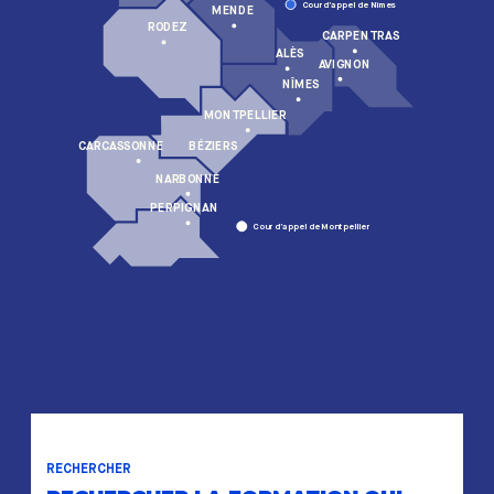
Cour d’appel de Nîmes
MENDE
RODEZ
CARPENTRAS
ALÈS
AVIGNON
NÎMES
MONTPELLIER
BÉZIERS
CARCASSONNE
NARBONNE
PERPIGNAN
Cour d’appel de Montpellier
RECHERCHER