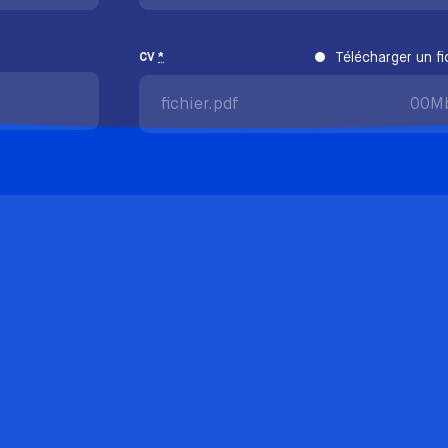
Télécharger un fi
CV
*
fichier.pdf
00M