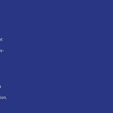
et
us-
a
ion,
c