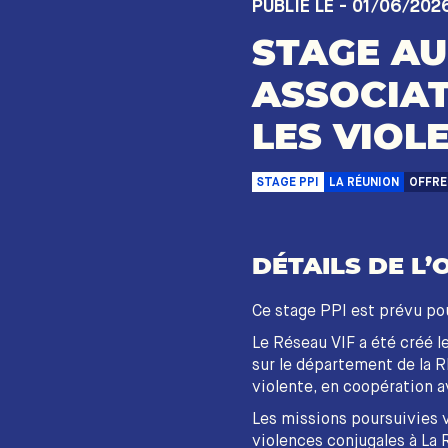
PUBLIÉ LE - 01/06/202
STAGE AU
ASSOCIAT
LES VIOL
STAGE PPI
LA RÉUNION
OFFRE
DÉTAILS DE L’
Ce stage PPI est prévu pour
Le Réseau VIF a été créé l
sur le département de la R
violente, en coopération a
Les missions poursuivies v
violences conjugales à La 