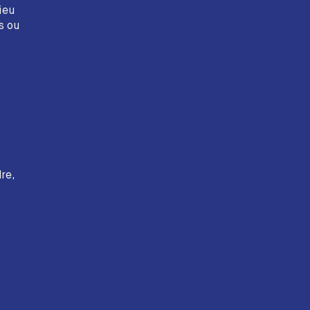
ieu
s ou
re,