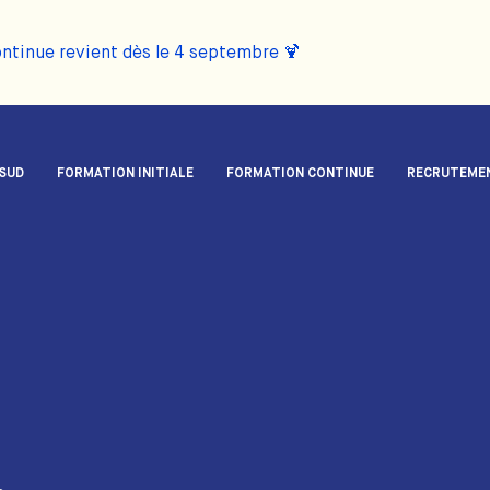
ontinue revient dès le 4 septembre 🍹
 SUD
FORMATION INITIALE
FORMATION CONTINUE
RECRUTEME