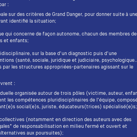
par :
ale sur des critères de Grand Danger, pour donner suite à un
ant identifié la situation;
e qui concerne de façon autonome, chacun des membres de 
s et enfants;
disciplinaire, sur la base d'un diagnostic puis d'une
tions (santé, sociale, juridique et judiciaire, psychologique..
 par les structures appropriées-partenaires agissant sur le
vrent :
iduelle organisée autour de trois pôles (victime, auteur, enfa
ent les compétences pluridisciplinaires de l'équipe, compos
nt(e)s social(e)s, juriste, éducateurs(trices) spécialisé(e)s;
 collectives (notamment en direction des auteurs avec des
ales" de responsabilisation en milieu fermé et ouvert et
lternatives aux poursuites);