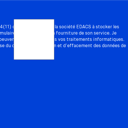
4(11) du RGPD, j’autorise la société EDACS à stocker les
mulaire dans le cadre de la fourniture de son service. Je
uvent être utilisées dans vos traitements informatiques.
se du droit de modification et d’effacement des données de