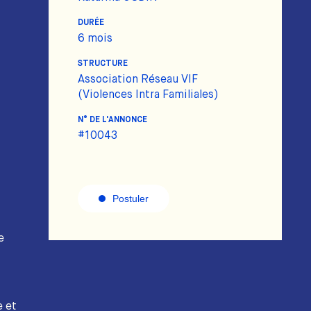
DURÉE
6 mois
STRUCTURE
Association Réseau VIF
(Violences Intra Familiales)
N° DE L'ANNONCE
#10043
Postuler
e
e et