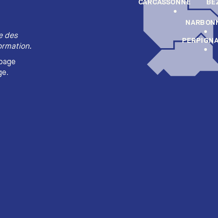
BÉ
CARCASSONNE
NARBON
re des
PERPIGN
ormation.
 page
ge.