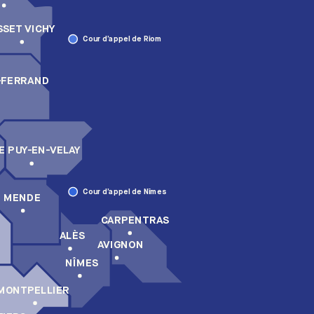
SSET VICHY
Cour d’appel de Riom
-FERRAND
E PUY-EN-VELAY
Cour d’appel de Nîmes
MENDE
CARPENTRAS
ALÈS
AVIGNON
NÎMES
MONTPELLIER