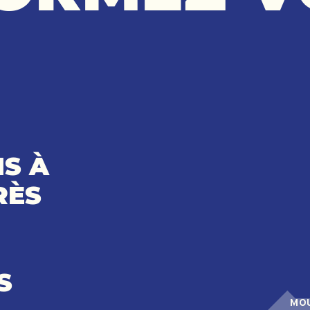
S À
RÈS
S
MOU