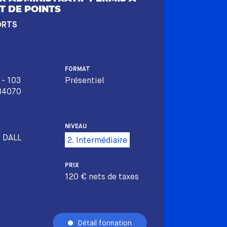
T DE POINTS
ORTS
FORMAT
 - 103
Présentiel
 34070
NIVEAU
E DALL
2. Intermédiaire
PRIX
120 € nets de taxes
Détail formation