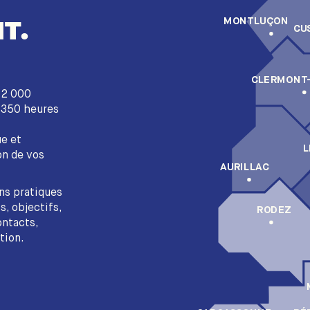
T.
MONTLUÇON
CU
CLERMONT
e 2 000
s 350 heures
ue et
L
on de vos
AURILLAC
ns pratiques
s, objectifs,
RODEZ
ontacts,
tion.