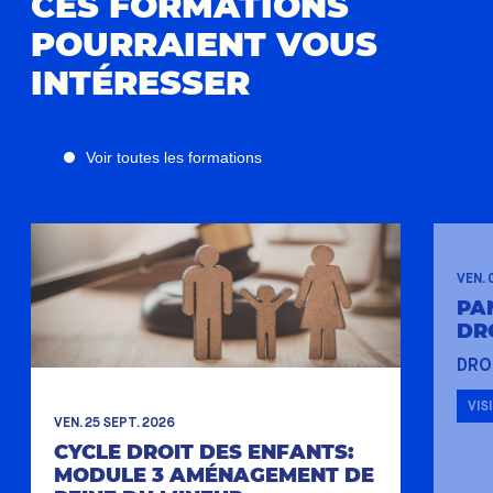
CES FORMATIONS
POURRAIENT VOUS
INTÉRESSER
Voir toutes les formations
VEN. 
PA
DR
DRO
VIS
VEN. 25 SEPT. 2026
CYCLE DROIT DES ENFANTS:
MODULE 3 AMÉNAGEMENT DE