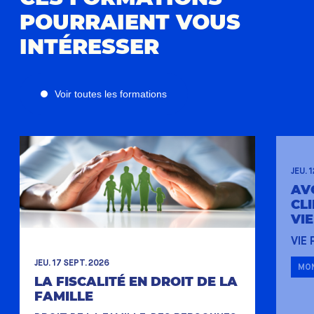
POURRAIENT VOUS
INTÉRESSER
Voir toutes les formations
JEU. 
AV
CL
VI
VIE
JEU. 17 SEPT. 2026
MON
LA FISCALITÉ EN DROIT DE LA
FAMILLE