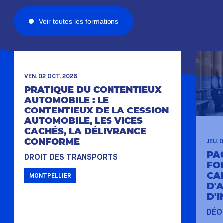
Voir toutes les formations
VEN. 02 OCT. 2026
PRATIQUE DU CONTENTIEUX
AUTOMOBILE : LE
CONTENTIEUX DE LA CESSION
AUTOMOBILE, LES VICES
CACHÉS, LA DÉLIVRANCE
CONFORME
JEU. 
PA
DROIT DES TRANSPORTS
FO
CA
MONTPELLIER
D'
D'
DÉO