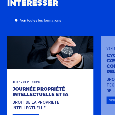
INTÉRESSER
Voir toutes les formations
VEN. 
CYC
CŒ
CO
RE
DRO
JEU. 17 SEPT. 2026
TEC
JOURNÉE PROPRIÉTÉ
DE 
INTELLECTUELLE ET IA
VIS
DROIT DE LA PROPRIÉTÉ
INTELLECTUELLE