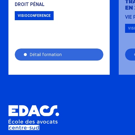
TR
DROIT PÉNAL
EN 
VISIOCONFERENCE
VIE
VIS
Détail formation