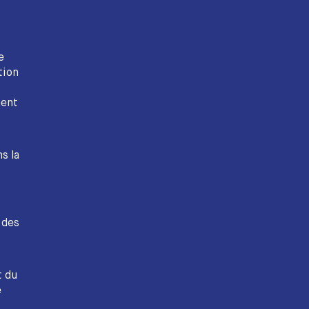
e
tion
ment
s la
 des
t du
e