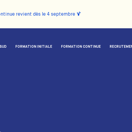
ontinue revient dès le 4 septembre 🍹
 SUD
FORMATION INITIALE
FORMATION CONTINUE
RECRUTEME