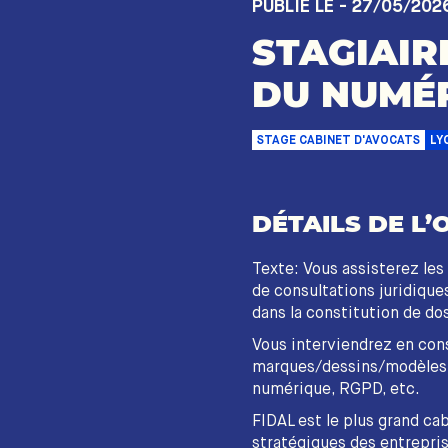
PUBLIÉ LE - 27/05/202
STAGIAIRE
DU NUMÉR
STAGE CABINET D'AVOCATS
LY
DÉTAILS DE L’
Texte: Vous assisterez les
de consultations juridiques
dans la constitution de do
Vous interviendrez en cons
marques/dessins/modèles, 
numérique, RGPD, etc.
FIDAL est le plus grand ca
stratégiques des entrepris