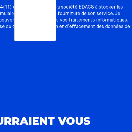
4(11) du RGPD, j’autorise la société EDACS à stocker les
mulaire dans le cadre de la fourniture de son service. Je
uvent être utilisées dans vos traitements informatiques.
se du droit de modification et d’effacement des données de
URRAIENT VOUS