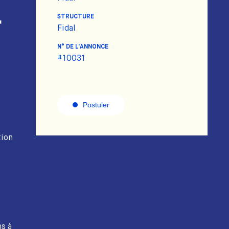
STRUCTURE
T
Fidal
N° DE L'ANNONCE
#10031
Postuler
tion
ns à