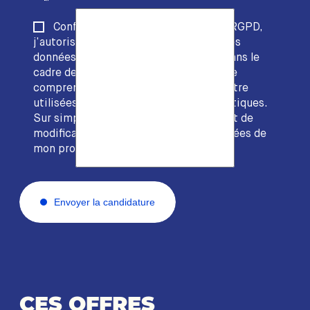
Conformément à l’article 4(11) du RGPD,
j’autorise la société EDACS à stocker les
données collectées via ce formulaire dans le
cadre de la fourniture de son service. Je
comprends que ces données peuvent être
utilisées dans vos traitements informatiques.
Sur simple demande, je dispose du droit de
modification et d’effacement des données de
mon profil.
Envoyer la candidature
CES OFFRES