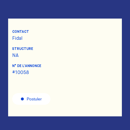
CONTACT
Fidal
STRUCTURE
NA
N° DE L'ANNONCE
#10058
Postuler