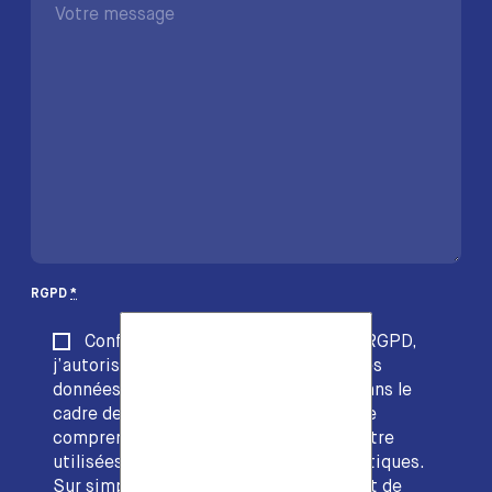
RGPD
*
Conformément à l’article 4(11) du RGPD,
j’autorise la société EDACS à stocker les
données collectées via ce formulaire dans le
cadre de la fourniture de son service. Je
comprends que ces données peuvent être
utilisées dans vos traitements informatiques.
Sur simple demande, je dispose du droit de