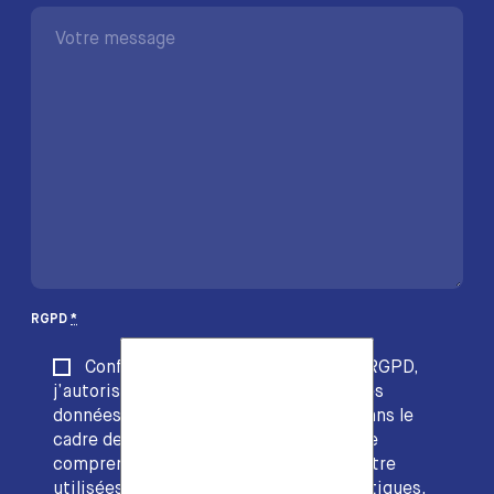
RGPD
*
Conformément à l’article 4(11) du RGPD,
j’autorise la société EDACS à stocker les
données collectées via ce formulaire dans le
cadre de la fourniture de son service. Je
comprends que ces données peuvent être
utilisées dans vos traitements informatiques.