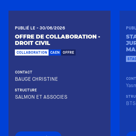
PUBLIÉ LE - 30/06/2026
PUBL
OFFRE DE COLLABORATION -
ST
DROIT CIVIL
JU
MA
COLLABORATION
CAEN
OFFRE
STAG
CONTACT
BAUGE CHRISTINE
CON
Yas
STRUCTURE
SALMON ET ASSOCIES
STRU
BTS