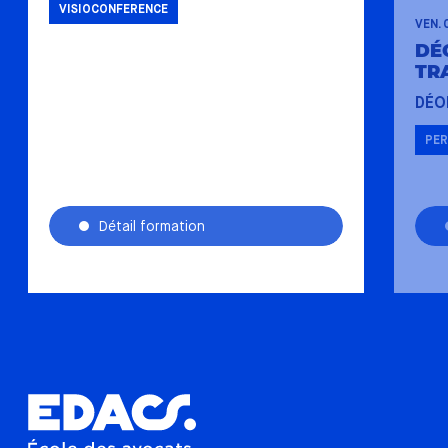
VISIOCONFERENCE
VEN. 
DÉ
TR
DÉO
PER
Détail formation