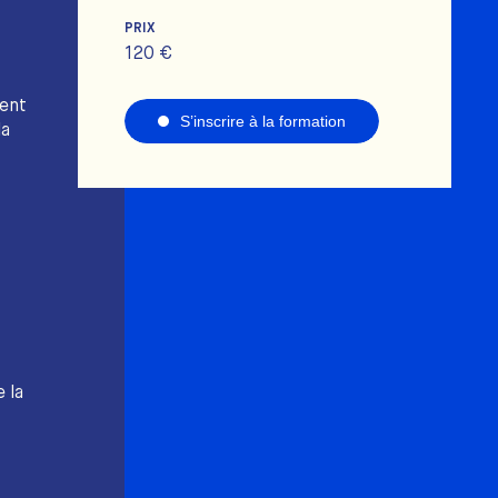
PRIX
120 €
ment
S’inscrire à la formation
la
 la