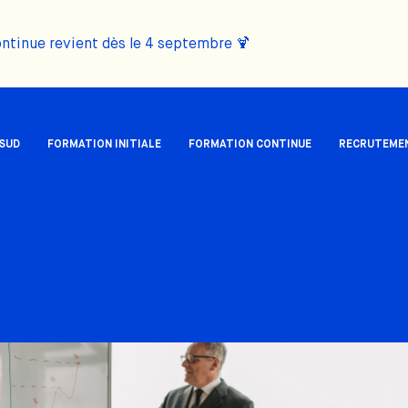
ontinue revient dès le 4 septembre 🍹
 SUD
FORMATION INITIALE
FORMATION CONTINUE
RECRUTEME