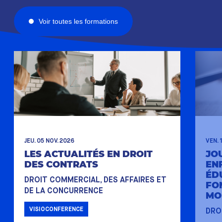
Voir toutes les formations
JEU. 05 NOV. 2026
VEN. 
LES ACTUALITÉS EN DROIT
JO
DES CONTRATS
EN
ÉD
DROIT COMMERCIAL, DES AFFAIRES ET
FO
DE LA CONCURRENCE
MO
VISIOCONFERENCE
DRO