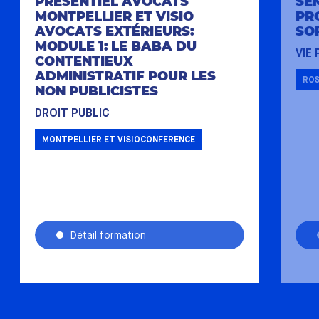
PRÉSENTIEL AVOCATS
SÉ
MONTPELLIER ET VISIO
PR
AVOCATS EXTÉRIEURS:
SO
MODULE 1: LE BABA DU
VIE
CONTENTIEUX
ADMINISTRATIF POUR LES
RO
NON PUBLICISTES
DROIT PUBLIC
MONTPELLIER ET VISIOCONFERENCE
Détail formation