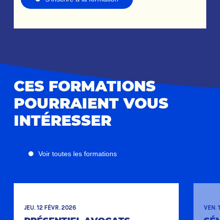
CES FORMATIONS
POURRAIENT VOUS
INTÉRESSER
Voir toutes les formations
JEU. 12 FÉVR. 2026
VEN. 