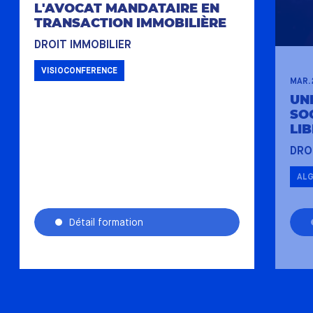
L'AVOCAT MANDATAIRE EN
TRANSACTION IMMOBILIÈRE
DROIT IMMOBILIER
VISIOCONFERENCE
MAR.
UN
SOC
LIB
DRO
ALG
Détail formation