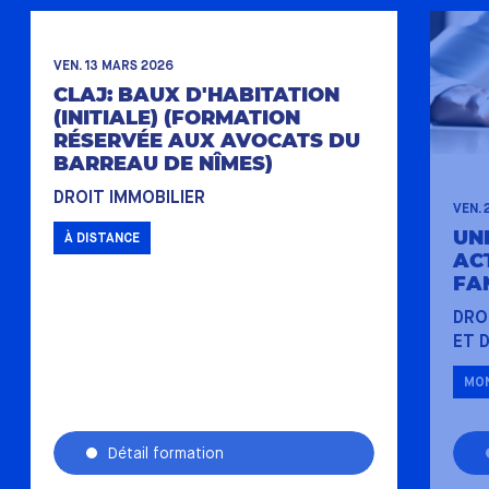
VEN. 13 MARS 2026
CLAJ: BAUX D'HABITATION
(INITIALE) (FORMATION
RÉSERVÉE AUX AVOCATS DU
BARREAU DE NÎMES)
DROIT IMMOBILIER
VEN. 
UNI
À DISTANCE
AC
FA
DRO
ET 
MON
Détail formation