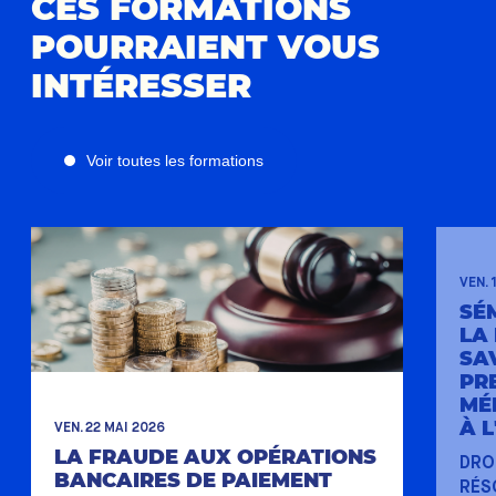
CES FORMATIONS
POURRAIENT VOUS
INTÉRESSER
Voir toutes les formations
VEN. 
SÉ
LA
SA
PR
MÉ
À 
VEN. 22 MAI 2026
LA FRAUDE AUX OPÉRATIONS
DRO
BANCAIRES DE PAIEMENT
RÉS